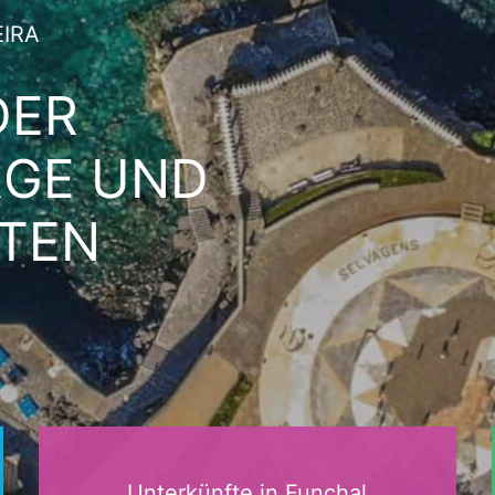
IRA
DER
RGE UND
TEN
Unterkünfte in Funchal