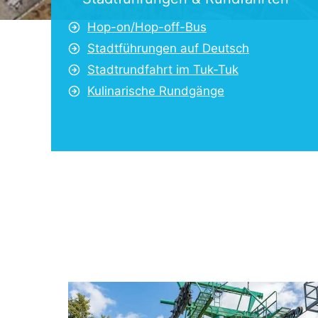
Hop-on/Hop-off-Bus
Stadtführungen auf Deutsch
Stadtrundfahrt im Tuk-Tuk
Kulinarische Rundgänge